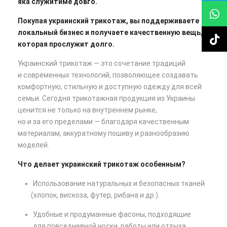
яка служитиме довго.
Покупая украинский трикотаж, вы поддерживаете
локальный бизнес и получаете качественную вещь,
которая прослужит долго.
Украинский трикотаж — это сочетание традиций
и современных технологий, позволяющее создавать
комфортную, стильную и доступную одежду для всей
семьи. Сегодня трикотажная продукция из Украины
ценится не только на внутреннем рынке,
но и за его пределами — благодаря качественным
материалам, аккуратному пошиву и разнообразию
моделей.
Что делает украинский трикотаж особенным?
Использование натуральных и безопасных тканей
(хлопок
, вискоза, футер, рибана и др.).
Удобные и продуманные фасоны, подходящие
для повседневной носки, работы или отдыха.