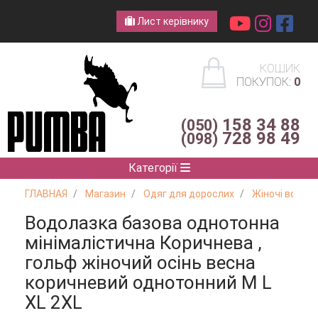
Лист керівнику
КОШИК
ПОКУПОК:
0
158 34 88
(050)
728 98 49
(098)
Категорії
ГЛАВНАЯ
Магазин
Одяг для дорослих
Жіночі водол
Водолазка базова однотонна
мінімалістична Коричнева ,
гольф жіночий осінь весна
коричневий однотонний M L
XL 2XL