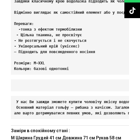
Завдяки класичному крою водолазка підходить як чоловікам, 
Відмінно виглядає як самостійний елемент або у поєднанні з
Переваги: 
  -тонка з ефектом термобілизни
 - Щільна тканина, не просвічує

- Не розтягується і не скочується

- Універсальний крій (унісекс)

— Підходить для повсякденного носіння

Розміри: М-XXL

Кольори: базові однотонні
 У нас Ви завжди зможете купити чоловічу якісну водолазку
 Основний матеріал гольфу – рибана з начісом. Загалом нем
але варто дотримуватися певних умов, які дозволяють продо
Заміри в спокійному стані :
M Ширина Грудей 41 см Довжина 71 см Рукав 58 см