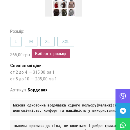
Розмір:
L
M
XL
XXL
Виберіть розмір
365,00 грн.
Спеціальні ціни:
от 2 до 4 — 315,00 за 1
от 5 до 10 — 285,00 за 1
Артикул:
Бордовая
Базова однотонна водолазка сірого кольору(Меланж)Склад : 
довговічність, комфорт та надійність у використанні.
тканина приємна до тіла, не колеться і добре тримає форму