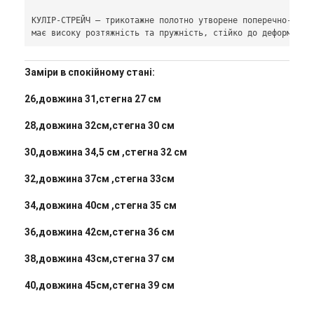
КУЛІР-СТРЕЙЧ – трикотажне полотно утворене поперечно-в'яз
має високу розтяжність та пружність, стійко до деформації
Заміри в спокійному стані:
26,довжина 31,стегна 27 см
28,довжина 32см,стегна 30 см
30,довжина 34,5 см ,стегна 32 см
32,довжина 37см ,стегна 33см
34,довжина 40см ,стегна 35 см
36,довжина 42см,стегна 36 см
38,довжина 43см,стегна 37 см
40,довжина 45см,стегна 39 см