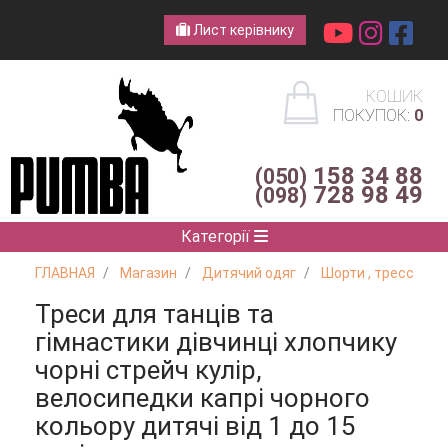
Лист керівнику
КОШИК
ПОКУПОК:
0
158 34 88
(050)
728 98 49
(098)
Категорії
ГЛАВНАЯ
Магазин
Дитячий одяг
Шорти , тресси , 
Треси для танців та
гімнастики дівчинці хлопчику
чорні стрейч кулір,
велосипедки капрі чорного
кольору дитячі від 1 до 15